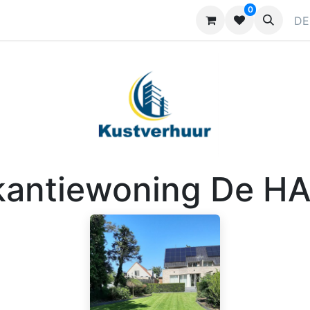
0
ragen
Kontaktieren Sie uns
Werben
DE
kantiewoning De H