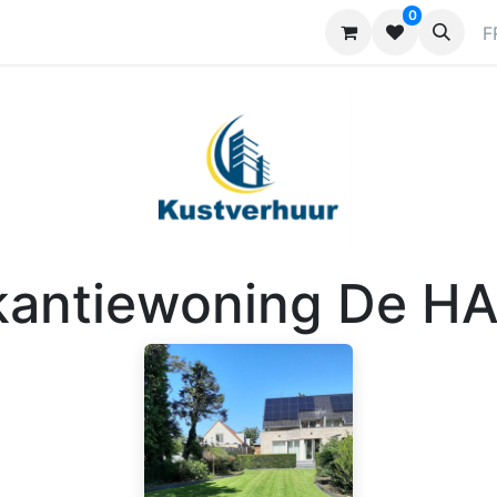
0
ndes
Contactez-nous
Annoncer
F
kantiewoning De H