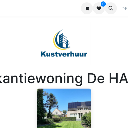
0
ragen
Kontaktieren Sie uns
Werben
DE
kantiewoning De H