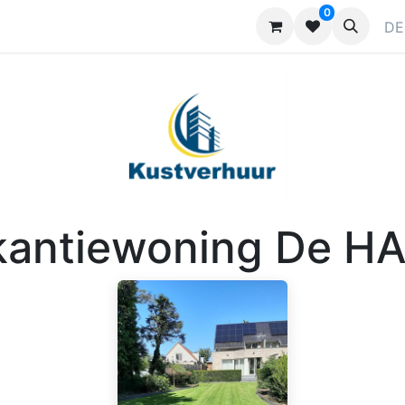
0
ragen
Kontaktieren Sie uns
Werben
DE
kantiewoning De H