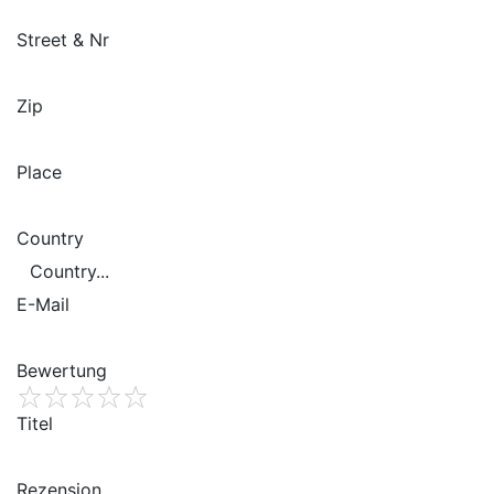
Street & Nr
Zip
Place
Country
E-Mail
Bewertung
1
Titel
2
3
4
5
Rezension