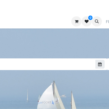
0
ndes
Contactez-nous
Annoncer
F