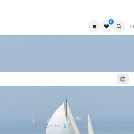
0
ndes
Contactez-nous
Annoncer
F