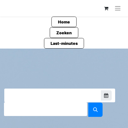
Home
Zoeken
Last-minutes