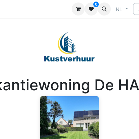
0
ragen
Neem contact op
Adverteren
NL
kantiewoning De H