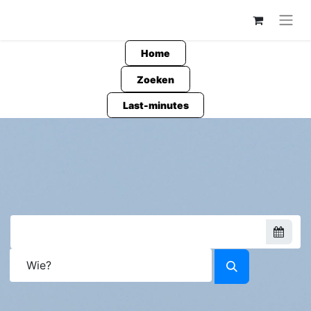
Home
Zoeken
Last-minutes