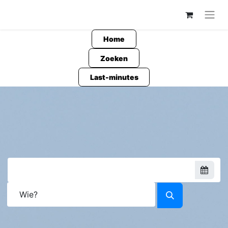
Home
Zoeken
Last-minutes