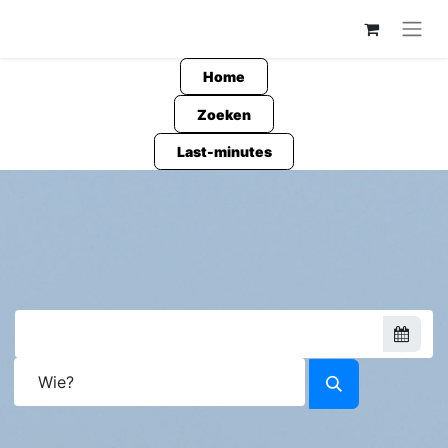
Home
Zoeken
Last-minutes