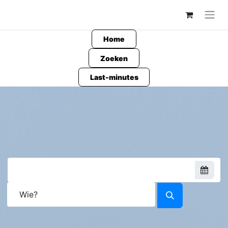
Home
Zoeken
Last-minutes