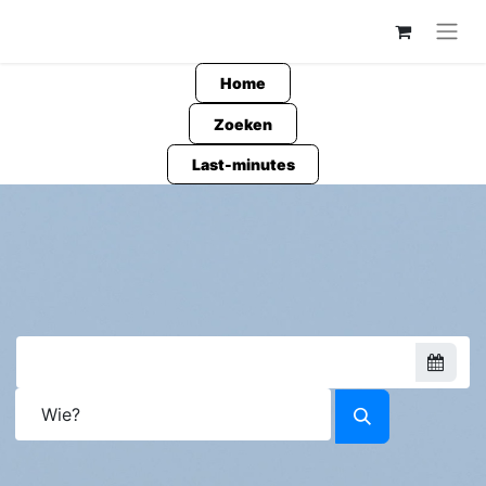
Home
Zoeken
Last-minutes