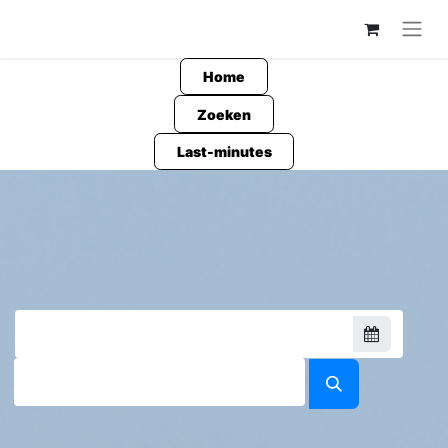
Home
Zoeken
Last-minutes