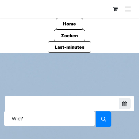
Home
Zoeken
Last-minutes