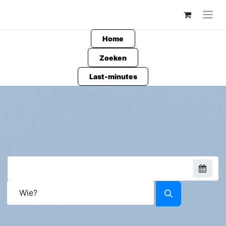
Home
Zoeken
Last-minutes