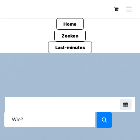
Home
Zoeken
Last-minutes