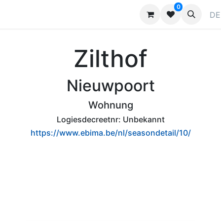
0
ragen
Kontaktieren Sie uns
Werben
DE
Zilthof
Nieuwpoort
Wohnung
Logiesdecreetnr:
Unbekannt
https://www.ebima.be/nl/seasondetail/10/