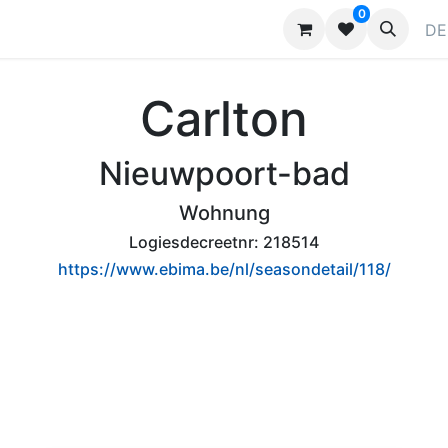
0
ragen
Kontaktieren Sie uns
Werben
DE
Carlton
Nieuwpoort-bad
Wohnung
Logiesdecreetnr:
218514
https://www.ebima.be/nl/seasondetail/118/