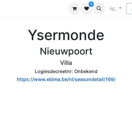
0
ragen
Neem contact op
Adverteren
NL
Ysermonde
Nieuwpoort
Villa
Logiesdecreetnr:
Onbekend
https://www.ebima.be/nl/seasondetail/169/